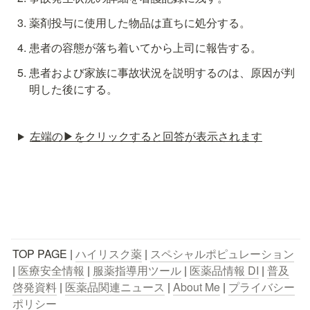
薬剤投与に使用した物品は直ちに処分する。
患者の容態が落ち着いてから上司に報告する。
患者および家族に事故状況を説明するのは、原因が判
明した後にする。
左端の▶︎をクリックすると回答が表示されます
TOP PAGE | 
ハイリスク薬
 | 
スペシャルポピュレーション
| 
医療安全情報
 | 
服薬指導用ツール
 | 
医薬品情報 DI
 | 
普及
啓発資料
 | 
医薬品関連ニュース
 | 
About Me
 | 
プライバシー
ポリシー