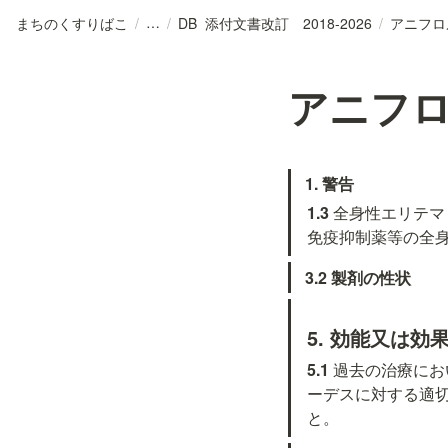
まちのくすりばこ
/
/
DB_添付文書改訂 2018-2026
/
アニフロ
アニフ
1. 警告
1.3 
全身性エリテマ
免疫抑制薬等の全
3.2 製剤の性状
5. 効能又は
5.1 
過去の治療にお
ーデスに対する適
と。