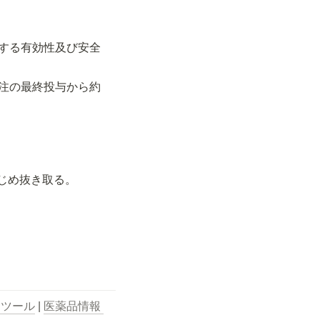
する有効性及び安全
注の最終投与から約
かじめ抜き取る。
用ツール
 | 
医薬品情報 