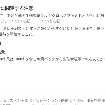
用量に関連する注意
て、本剤と他の生物製剤又はシクロホスファミドとの併用に対
ない。
［17.1.1 参照］
［17.1.2 参照］
（遺伝子組換え）皮下注製剤から本剤に切り替える場合、皮下
の投与を開始すること。
用
注意
0mL又は100mLを含む点滴バッグから生理食塩液2mLをあら
ク薬
 | 
スペシャルポピュレーション
 | 
医療安全情報
 | 
服薬指導