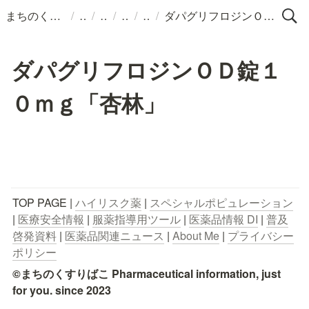
/
/
/
/
/
まちのくすりばこ
ダパグリフロジンＯＤ錠１０ｍｇ「杏林」
ダパグリフロジンＯＤ錠１
０ｍｇ「杏林」
TOP PAGE | 
ハイリスク薬
 | 
スペシャルポピュレーション
| 
医療安全情報
 | 
服薬指導用ツール
 | 
医薬品情報 DI
 | 
普及
啓発資料
 | 
医薬品関連ニュース
 | 
About Me
 | 
プライバシー
ポリシー
©まちのくすりばこ Pharmaceutical information, just 
for you. since 2023