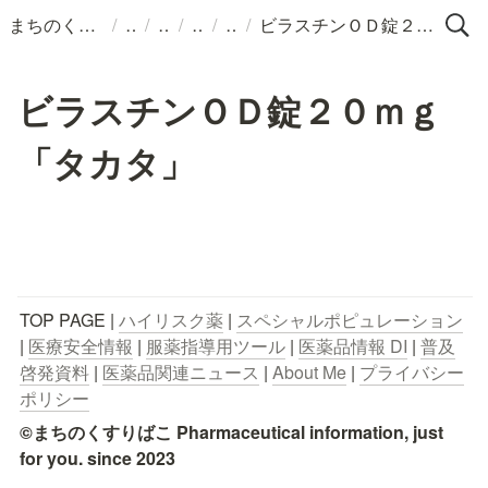
/
/
/
/
/
まちのくすりばこ
ビラスチンＯＤ錠２０ｍｇ「タカタ」
ビラスチンＯＤ錠２０ｍｇ
「タカタ」
TOP PAGE | 
ハイリスク薬
 | 
スペシャルポピュレーション
| 
医療安全情報
 | 
服薬指導用ツール
 | 
医薬品情報 DI
 | 
普及
啓発資料
 | 
医薬品関連ニュース
 | 
About Me
 | 
プライバシー
ポリシー
©まちのくすりばこ Pharmaceutical information, just 
for you. since 2023