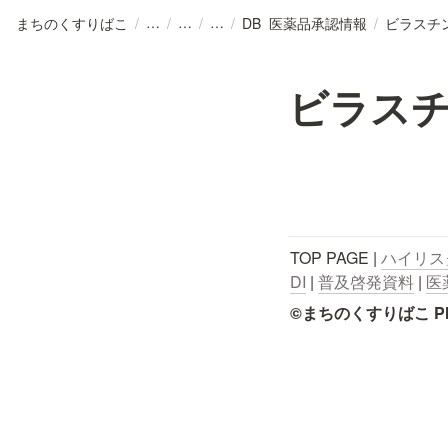
まちのくすりばこ
/
/
/
/
DB_医薬品承認情報
/
ビラスチ
ビラス
TOP PAGE | 
ハイリス
DI
 | 
普及啓発資料
 | 
医
©まちのくすりばこ Pharmace