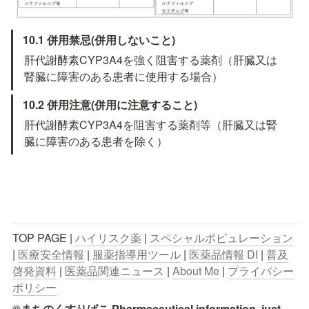
10.1 併用禁忌(併用しないこと)
肝代謝酵素CYP3A4を強く阻害する薬剤（肝臓又は
腎臓に障害のある患者に使用する場合）
10.2 併用注意(併用に注意すること)
肝代謝酵素CYP3A4を阻害する薬剤等（肝臓又は腎
臓に障害のある患者を除く）
TOP PAGE | 
ハイリスク薬
 | 
スペシャルポピュレーション
| 
医療安全情報
 | 
服薬指導用ツール
 | 
医薬品情報 DI
 | 
普及
啓発資料
 | 
医薬品関連ニュース
 | 
About Me
 | 
プライバシー
ポリシー
©まちのくすりばこ Pharmaceutical information, just 