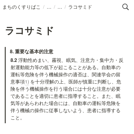
/
/
/
まちのくすりばこ
ラコサミド
ラコサミド
8. 重要な基本的注意
8.2 
浮動性めまい、霧視、眠気、注意力・集中力・反
射運動能力等の低下が起こることがある。自動車の
運転等危険を伴う機械操作の適否は、関連学会の留
意事項
1)
 を十分理解の上、医師が慎重に判断し、危
険を伴う機械操作を行う場合には十分な注意が必要
であることを適切に患者に指導すること。また、眠
気等があらわれた場合には、自動車の運転等危険を
伴う機械の操作に従事しないよう、患者に指導する
こと。