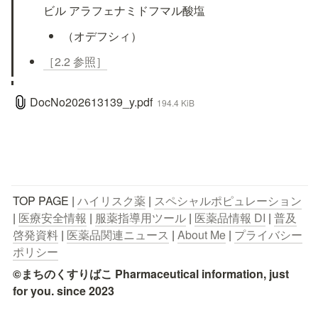
ビル アラフェナミドフマル酸塩
（オデフシィ）
［2.2 参照］
DocNo202613139_y.pdf
194.4 KiB
TOP PAGE | 
ハイリスク薬
 | 
スペシャルポピュレーション
| 
医療安全情報
 | 
服薬指導用ツール
 | 
医薬品情報 DI
 | 
普及
啓発資料
 | 
医薬品関連ニュース
 | 
About Me
 | 
プライバシー
ポリシー
©まちのくすりばこ Pharmaceutical information, just 
for you. since 2023