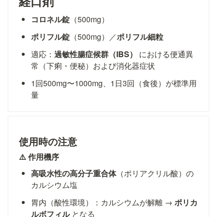
経口剤
コロネル錠
（500mg）
ポリフル錠
（500mg）／
ポリフル細粒
適応：
過敏性腸症候群（IBS）
 における便通異
常（下痢・便秘）および消化器症状
1回500mg〜1000mg、1日3回（食後）が標準用
量
使用時の注意
⚠️ 作用機序
高吸水性の高分子重合体
（ポリアクリル酸）の
カルシウム塩
胃内（酸性環境）：カルシウムが解離 → 
ポリカ
ルボフィル
 となる