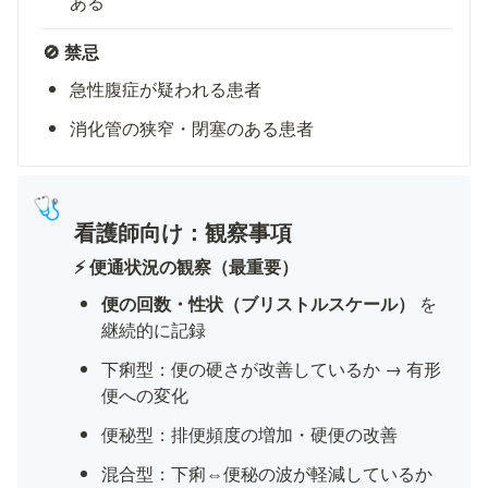
ある
🚫 禁忌
急性腹症が疑われる患者
消化管の狭窄・閉塞のある患者
🩺
看護師向け：観察事項
⚡ 便通状況の観察（最重要）
便の回数・性状（ブリストルスケール）
 を
継続的に記録
下痢型：便の硬さが改善しているか → 有形
便への変化
便秘型：排便頻度の増加・硬便の改善
混合型：下痢⇔便秘の波が軽減しているか