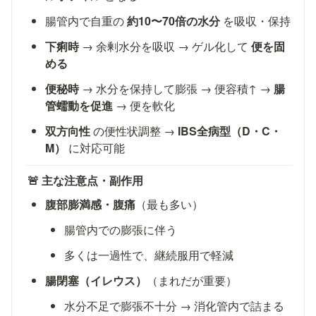
腸管内で自重の 
約10〜70倍の水分
 を吸収・保持
下痢時
 → 余剰水分を吸収 → ゲル化して 
便を固
める
便秘時
 → 水分を保持して膨張 → 便容積↑ → 
腸
管蠕動を促進
 → 便を軟化
双方向性
 の便性状調整 → 
IBS全病型（D・C・
M）
 に対応可能
🚨 主な注意点・副作用
腹部膨満感・腹痛
（最も多い）
腸管内での膨張に伴う
多くは一過性で、継続服用で軽減
腸閉塞（イレウス）
（まれだが重要）
水分不足で膨張不十分 → 消化管内で詰まる