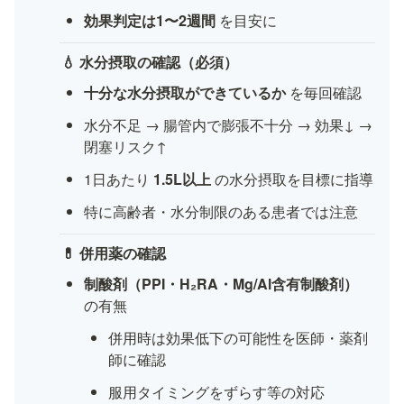
効果判定は1〜2週間
 を目安に
💧 水分摂取の確認（必須）
十分な水分摂取ができているか
 を毎回確認
水分不足 → 腸管内で膨張不十分 → 効果↓ → 
閉塞リスク↑
1日あたり 
1.5L以上
 の水分摂取を目標に指導
特に高齢者・水分制限のある患者では注意
💊 併用薬の確認
制酸剤（PPI・H₂RA・Mg/Al含有制酸剤）
の有無
併用時は効果低下の可能性を医師・薬剤
師に確認
服用タイミングをずらす等の対応