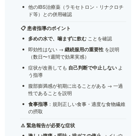
他のIBS治療薬（ラモセトロン・リナクロチ
ド等）との併用確認
📋 患者指導のポイント
多めの水で、噛まずに飲む
 ことを確認
即効性はない → 
継続服用の重要性
 を説明
（数日〜1週間で効果実感）
症状が改善しても 
自己判断で中止しない
 よ
う指導
腹部膨満感が初期に出ることがある → 一過
性であることを説明
食事指導
：規則正しい食事・適度な食物繊維
の摂取
⚠️ 緊急報告が必要な症状
激しい腹痛・嘔吐・排ガスの停止
 → イレウ