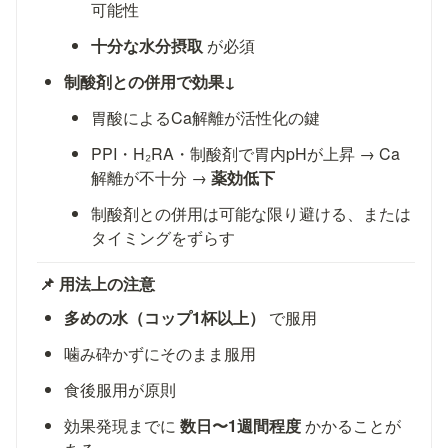
可能性
十分な水分摂取
 が必須
制酸剤との併用で効果↓
胃酸によるCa解離が活性化の鍵
PPI・H₂RA・制酸剤で胃内pHが上昇 → Ca
解離が不十分 → 
薬効低下
制酸剤との併用は可能な限り避ける、または
タイミングをずらす
📌 用法上の注意
多めの水（コップ1杯以上）
 で服用
噛み砕かずにそのまま服用
食後服用が原則
効果発現までに 
数日〜1週間程度
 かかることが