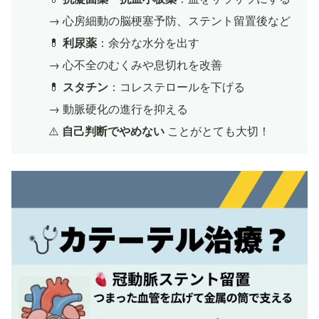
→ 心房細動の脳梗塞予防、ステント留置後など
💊 
利尿薬
：余分な水分を出す
→ 心不全のむくみや息切れを改善
💊 
スタチン
：コレステロールを下げる
→ 動脈硬化の進行を抑える
⚠️ 
自己判断でやめない
 ことがとても大切！