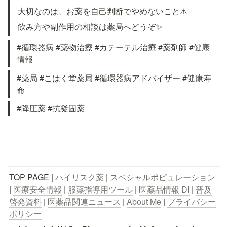
大切なのは、お薬を自己判断でやめないこと⚠️
飲み方や副作用の相談は薬局へどうぞ✨
#循環器病 #薬物治療 #カテーテル治療 #薬剤師 #健康
情報
#薬局 #こはく堂薬局 #循環器病アドバイザー #健康寿
命
#降圧薬 #抗凝固薬 
TOP PAGE | 
ハイリスク薬
 | 
スペシャルポピュレーション
| 
医療安全情報
 | 
服薬指導用ツール
 | 
医薬品情報 DI
 | 
普及
啓発資料
 | 
医薬品関連ニュース
 | 
About Me
 | 
プライバシー
ポリシー