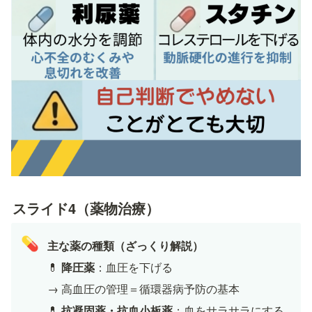
スライド4（薬物治療）
💊
主な薬の種類（ざっくり解説）
💊 
降圧薬
：血圧を下げる
→ 高血圧の管理＝循環器病予防の基本
💊 
抗凝固薬・抗血小板薬
：血をサラサラにする