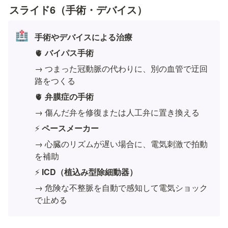
スライド6（手術・デバイス）
🏥
手術やデバイスによる治療
🫀 
バイパス手術
→ つまった冠動脈の代わりに、別の血管で迂回
路をつくる
🫀 
弁膜症の手術
→ 傷んだ弁を修復または人工弁に置き換える
⚡ 
ペースメーカー
→ 心臓のリズムが遅い場合に、電気刺激で拍動
を補助
⚡ 
ICD（植込み型除細動器）
→ 危険な不整脈を自動で感知して電気ショック
で止める