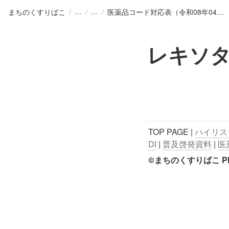
まちのくすりばこ
/
/
/
医薬品コード対応表（令和08年04月01日公開版）.csv
レキソ
TOP PAGE | 
ハイリス
DI
 | 
普及啓発資料
 | 
医
©まちのくすりばこ Pharmace