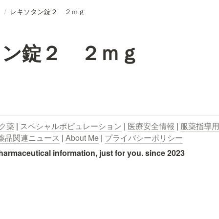
/
レキソタン錠２ ２ｍｇ
タン錠２ ２ｍｇ
ク薬
 | 
スペシャルポピュレーション
 | 
医療安全情報
 | 
服薬指導
薬品関連ニュース
 | 
About Me
 | 
プライバシーポリシー
utical information, just for you. since 2023