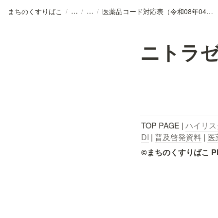
まちのくすりばこ
/
/
/
医薬品コード対応表（令和08年04月01日公開版）.csv
ニトラ
TOP PAGE | 
ハイリス
DI
 | 
普及啓発資料
 | 
医
©まちのくすりばこ Pharmace