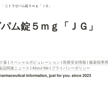
/
ニトラゼパム錠５ｍｇ「ＪＧ」
ゼパム錠５ｍｇ「ＪＧ」
ク薬
 | 
スペシャルポピュレーション
 | 
医療安全情報
 | 
服薬指導
薬品関連ニュース
 | 
About Me
 | 
プライバシーポリシー
utical information, just for you. since 2023