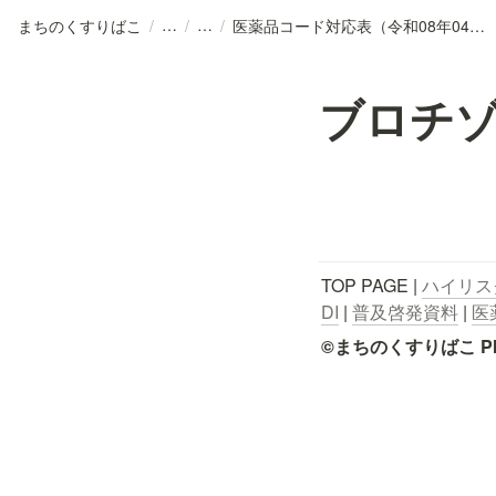
まちのくすりばこ
/
/
/
医薬品コード対応表（令和08年04月01日公開版）.csv
ブロチ
TOP PAGE | 
ハイリス
DI
 | 
普及啓発資料
 | 
医
©まちのくすりばこ Pharmace