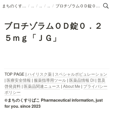
/
/
/
/
まちのくすりばこ
ブロチゾラムＯＤ錠０．２５ｍｇ「ＪＧ」
ブロチゾラムＯＤ錠０．２
５ｍｇ「ＪＧ」
TOP PAGE | 
ハイリスク薬
 | 
スペシャルポピュレーション
| 
医療安全情報
 | 
服薬指導用ツール
 | 
医薬品情報 DI
 | 
普及
啓発資料
 | 
医薬品関連ニュース
 | 
About Me
 | 
プライバシー
ポリシー
©まちのくすりばこ Pharmaceutical information, just 
for you. since 2023