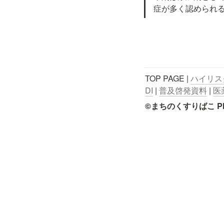
症が多く認められ
TOP PAGE | 
ハイリス
DI
 | 
普及啓発資料
 | 
医
©まちのくすりばこ Pharmace