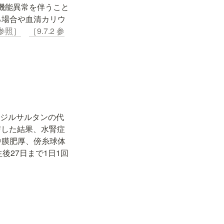
機能異常を伴うこと
る場合や血清カリウ
1 参照］
［9.7.2 参
アジルサルタンの代
与した結果、水腎症
中膜肥厚、傍糸球体
後27日まで1日1回