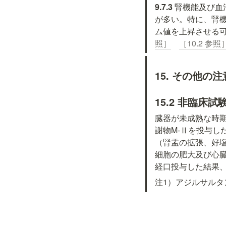
9.7.3 
腎機能及び血
が多い。特に、腎
ム値を上昇させる
照］
［10.2 参照
15. その他の注
15.2 非臨床
臓器が未成熟な時期
謝物M-Ⅱを投与し
（腎盂の拡張、好
細胞の肥大及び心臓
経口投与した結果
注1）アジルサル