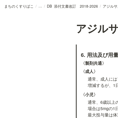
まちのくすりばこ
/
/
DB_添付文書改訂 2018-2026
/
アジルサ
アジル
6. 用法及び用
〈製剤共通〉
〈成人〉
通常、成人には
増減するが、1
〈小児〉
通常、6歳以上の
場合は5mgの
最大投与量は体重