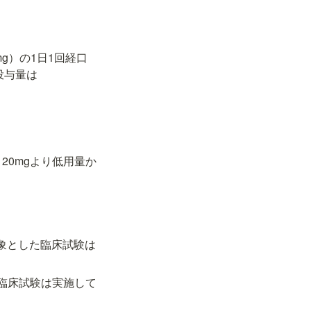
mg）の1日1回経口
投与量は
0mgより低用量か
対象とした臨床試験は
した臨床試験は実施して