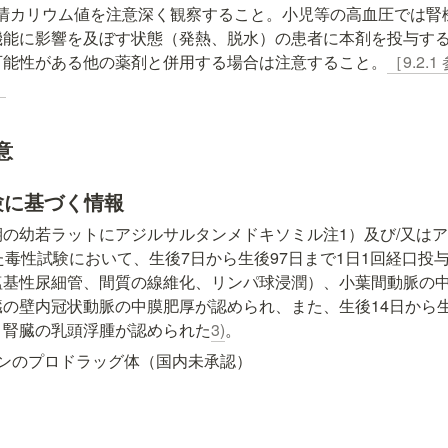
清カリウム値を注意深く観察すること。小児等の高血圧では腎
機能に影響を及ぼす状態（発熱、脱水）の患者に本剤を投与す
可能性がある他の薬剤と併用する場合は注意すること。
［9.2.
］
意
試験に基づく情報
の幼若ラットにアジルサルタンメドキソミル注1）及び/又は
た毒性試験において、生後7日から生後97日まで1日1回経口投
塩基性尿細管、間質の線維化、リンパ球浸潤）、小葉間動脈の
の壁内冠状動脈の中膜肥厚が認められ、また、生後14日から生
、腎臓の乳頭浮腫が認められた
3)
。
タンのプロドラッグ体（国内未承認）