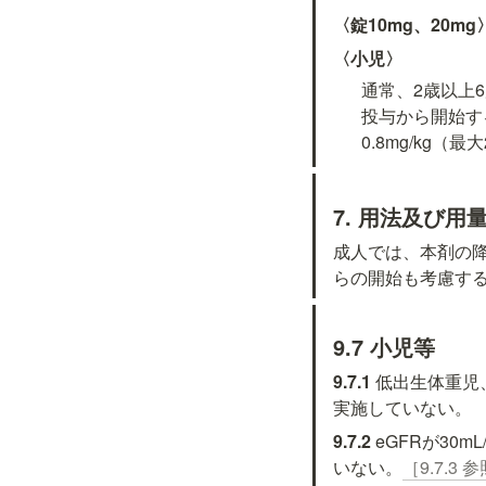
〈錠10mg、20mg
〈小児〉
通常、2歳以上6
投与から開始す
0.8mg/kg（最
7. 用法及び
成人では、本剤の降
らの開始も考慮す
9.7 小児等
9.7.1 
低出生体重児
実施していない。
9.7.2 
eGFRが30
いない。
［9.7.3 