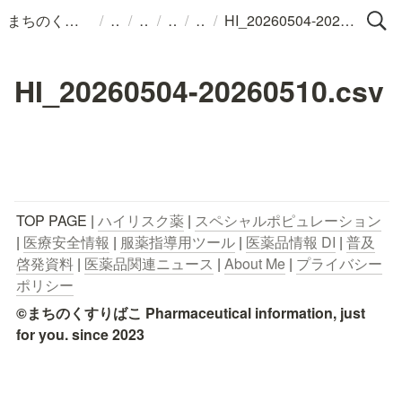
/
/
/
/
/
まちのくすりばこ
HI_20260504-20260510.csv
HI_20260504-20260510.csv
TOP PAGE | 
ハイリスク薬
 | 
スペシャルポピュレーション
| 
医療安全情報
 | 
服薬指導用ツール
 | 
医薬品情報 DI
 | 
普及
啓発資料
 | 
医薬品関連ニュース
 | 
About Me
 | 
プライバシー
ポリシー
©まちのくすりばこ Pharmaceutical information, just 
for you. since 2023