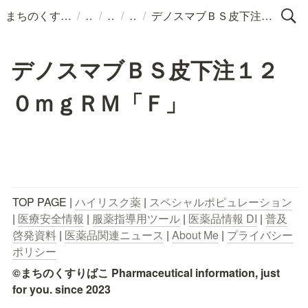
/
/
/
/
まちのくすりばこ
デノスマブＢＳ皮下注１２０ｍｇＲＭ「Ｆ」
デノスマブＢＳ皮下注１２
０ｍｇＲＭ「Ｆ」
TOP PAGE | 
ハイリスク薬
 | 
スペシャルポピュレーション
| 
医療安全情報
 | 
服薬指導用ツール
 | 
医薬品情報 DI
 | 
普及
啓発資料
 | 
医薬品関連ニュース
 | 
About Me
 | 
プライバシー
ポリシー
©まちのくすりばこ Pharmaceutical information, just 
for you. since 2023