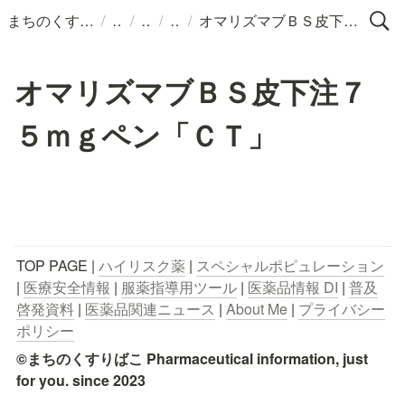
/
/
/
/
まちのくすりばこ
オマリズマブＢＳ皮下注７５ｍｇペン「ＣＴ」
オマリズマブＢＳ皮下注７
５ｍｇペン「ＣＴ」
TOP PAGE | 
ハイリスク薬
 | 
スペシャルポピュレーション
| 
医療安全情報
 | 
服薬指導用ツール
 | 
医薬品情報 DI
 | 
普及
啓発資料
 | 
医薬品関連ニュース
 | 
About Me
 | 
プライバシー
ポリシー
©まちのくすりばこ Pharmaceutical information, just 
for you. since 2023