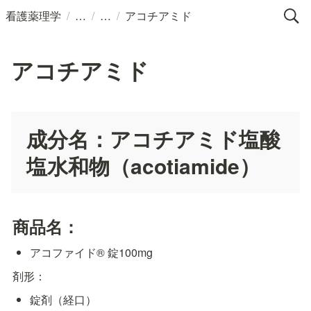
/
/
/
看護薬理学
アコチアミド
アコチアミド
成分名：アコチアミド塩酸
塩水和物（acotiamide）
商品名：
アコファイド® 錠100mg
剤形：
錠剤（経口）