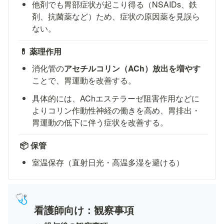
他剤でも胃部症状が起こり得る（NSAIDs、鉄
剤、抗菌薬など）ため、症状の原因薬を見誤ら
ない。
💊 薬理作用
消化管の
アセチルコリン（ACh）放出を増やす
ことで、胃運動を改善する。
具体的には、AChエステラーゼ阻害作用などに
よりコリン作動性神経の働きを高め、胃排出・
胃運動の低下に伴う症状を改善する。
📦 保管
室温保存（直射日光・高温多湿を避ける）
🩺
看護師向け：観察事項