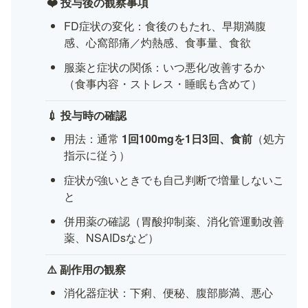
❤️ 投与後の観察事項
FD症状の変化：食後のもたれ、早期満腹
感、心窩部痛／灼熱感、食事量、食欲
服薬と症状の関係：いつ悪化/改善するか
（食事内容・ストレス・睡眠も含めて）
💉 投与時の確認
用法：通常 
1回100mgを1日3回、食前
（処方
指示に従う）
症状が強いときでも自己判断で増量しないこ
と
併用薬の確認（胃酸抑制薬、消化管運動改善
薬、NSAIDsなど）
⚠️ 副作用の観察
消化器症状：下痢、便秘、腹部膨満、悪心