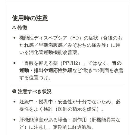
使用時の注意
⚠️ 特徴
機能性ディスペプシア（FD）の症状（食後のも
たれ感／早期満腹感／みぞおちの痛み等）に用
いる消化管運動機能改善薬。
「胃酸を抑える薬（PPI/H2）」ではなく、
胃の
運動・排出や適応性弛緩
など“動き”の側面を改善
する位置づけ。
🚫 注意すべき状況
妊娠中・授乳中：安全性が十分でないため、必
要性をよく検討（医師の指示を優先）。
肝機能障害がある場合：副作用（肝機能異常な
ど）に注意し、定期的に経過観察。