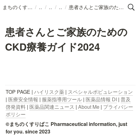
/
/
/
/
まちのくすりばこ
患者さんとご家族のためのCKD療養ガイド2024
患者さんとご家族のための
CKD療養ガイド2024
TOP PAGE | 
ハイリスク薬
 | 
スペシャルポピュレーション
| 
医療安全情報
 | 
服薬指導用ツール
 | 
医薬品情報 DI
 | 
普及
啓発資料
 | 
医薬品関連ニュース
 | 
About Me
 | 
プライバシー
ポリシー
©まちのくすりばこ Pharmaceutical information, just 
for you. since 2023