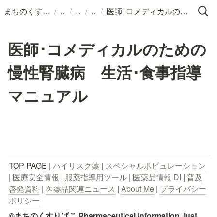
/
/
/
/
まちのくすりばこ
医師･コメディカルのための慢性腎臓病 生活･食事指導マニュアル
医師･コメディカルのための
慢性腎臓病 生活･食事指導
マニュアル
TOP PAGE | 
ハイリスク薬
 | 
スペシャルポピュレーション
| 
医療安全情報
 | 
服薬指導用ツール
 | 
医薬品情報 DI
 | 
普及
啓発資料
 | 
医薬品関連ニュース
 | 
About Me
 | 
プライバシー
ポリシー
©まちのくすりばこ Pharmaceutical information, just 