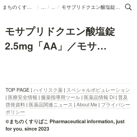
/
/
/
まちのくすりばこ
モサプリドクエン酸塩錠2.5mg「AA」／モサ…
モサプリドクエン酸塩錠
2.5mg「AA」／モサ…
TOP PAGE | 
ハイリスク薬
 | 
スペシャルポピュレーション
| 
医療安全情報
 | 
服薬指導用ツール
 | 
医薬品情報 DI
 | 
普及
啓発資料
 | 
医薬品関連ニュース
 | 
About Me
 | 
プライバシー
ポリシー
©まちのくすりばこ Pharmaceutical information, just 
for you. since 2023