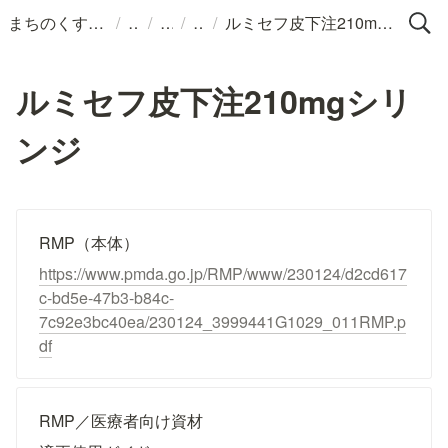
/
/
/
/
まちのくすりばこ
ルミセフ皮下注210mgシリンジ
ルミセフ皮下注210mgシリ
ンジ
RMP（本体）
https://www.pmda.go.jp/RMP/www/230124/d2cd617
c-bd5e-47b3-b84c-
7c92e3bc40ea/230124_3999441G1029_011RMP.p
df
RMP／医療者向け資材