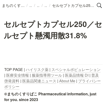
/
/
/
/
まちのくすりばこ
セルセプトカプセル250／セルセプト懸濁用散31.8%
セルセプトカプセル250／セ
ルセプト懸濁用散31.8%
TOP PAGE | 
ハイリスク薬
 | 
スペシャルポピュレーション
| 
医療安全情報
 | 
服薬指導用ツール
 | 
医薬品情報 DI
 | 
普及
啓発資料
 | 
医薬品関連ニュース
 | 
About Me
 | 
プライバシー
ポリシー
©まちのくすりばこ Pharmaceutical information, just 
for you. since 2023