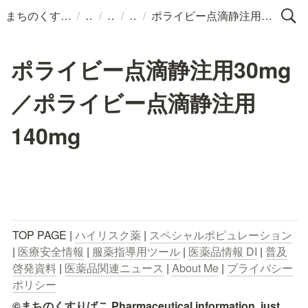
/
/
/
/
まちのくすりばこ
ポライビー点滴静注用30mg／ポライビー点滴静注用140mg
ポライビー点滴静注用30mg
／ポライビー点滴静注用
140mg
TOP PAGE | 
ハイリスク薬
 | 
スペシャルポピュレーション
| 
医療安全情報
 | 
服薬指導用ツール
 | 
医薬品情報 DI
 | 
普及
啓発資料
 | 
医薬品関連ニュース
 | 
About Me
 | 
プライバシー
ポリシー
©まちのくすりばこ Pharmaceutical information, just 