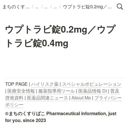
/
/
/
/
まちのくすりばこ
ウプトラビ錠0.2mg／ウプトラビ錠0.4mg
ウプトラビ錠0.2mg／ウプ
トラビ錠0.4mg
TOP PAGE | 
ハイリスク薬
 | 
スペシャルポピュレーション
| 
医療安全情報
 | 
服薬指導用ツール
 | 
医薬品情報 DI
 | 
普及
啓発資料
 | 
医薬品関連ニュース
 | 
About Me
 | 
プライバシー
ポリシー
©まちのくすりばこ Pharmaceutical information, just 
for you. since 2023