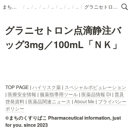
/
/
/
/
/
/
/
/
まちのくすりばこ
グラニセトロン点滴静注バッグ3mg／100mL「ＮＫ」
グラニセトロン点滴静注バ
ッグ3mg／100mL「ＮＫ」
TOP PAGE | 
ハイリスク薬
 | 
スペシャルポピュレーション
| 
医療安全情報
 | 
服薬指導用ツール
 | 
医薬品情報 DI
 | 
普及
啓発資料
 | 
医薬品関連ニュース
 | 
About Me
 | 
プライバシー
ポリシー
©まちのくすりばこ Pharmaceutical information, just 
for you. since 2023