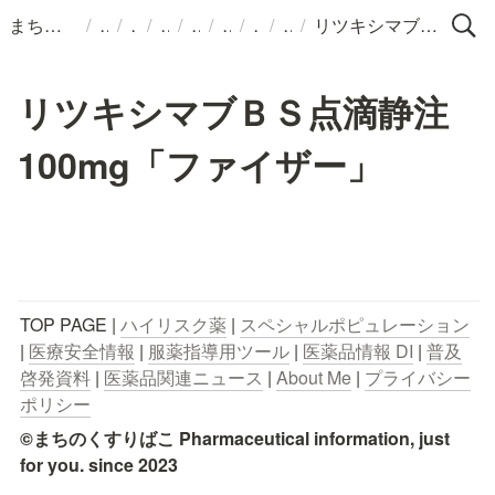
/
/
/
/
/
/
/
/
まちのくすりばこ
リツキシマブＢＳ点滴静注100mg「ファイザー」
リツキシマブＢＳ点滴静注
100mg「ファイザー」
TOP PAGE | 
ハイリスク薬
 | 
スペシャルポピュレーション
| 
医療安全情報
 | 
服薬指導用ツール
 | 
医薬品情報 DI
 | 
普及
啓発資料
 | 
医薬品関連ニュース
 | 
About Me
 | 
プライバシー
ポリシー
©まちのくすりばこ Pharmaceutical information, just 
for you. since 2023