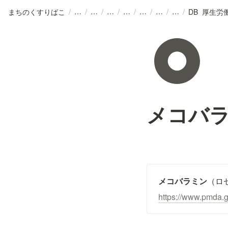
まちのくすりばこ
/
/
/
/
/
/
/
/
メコバ
メコバラミン
（ロ
https://www.pmda.