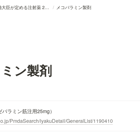
DB_厚生労働大臣が定める注射薬 2026
/
メコバラミン製剤
ラミン製剤
ゼバラミン筋注用25mg）
go.jp/PmdaSearch/iyakuDetail/GeneralList/1190410