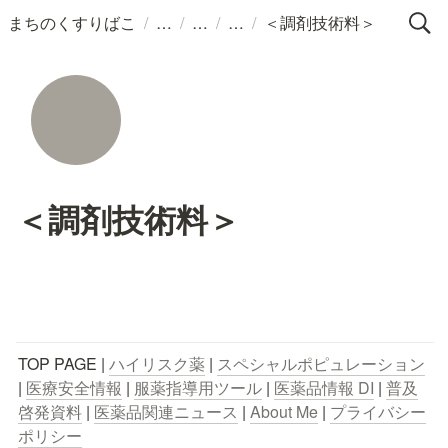
/
/
/
/
まちのくすりばこ
＜調剤技術料＞
＜調剤技術料＞
TOP PAGE | 
ハイリスク薬
 | 
スペシャルポピュレーション
| 
医療安全情報
 | 
服薬指導用ツール
 | 
医薬品情報 DI
 | 
普及
啓発資料
 | 
医薬品関連ニュース
 | 
About Me
 | 
プライバシー
ポリシー