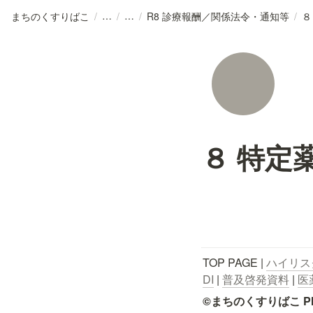
まちのくすりばこ
/
/
/
R8 診療報酬／関係法令・通知等
/
８
８ 特定
TOP PAGE | 
ハイリス
DI
 | 
普及啓発資料
 | 
医
©まちのくすりばこ Pharmace