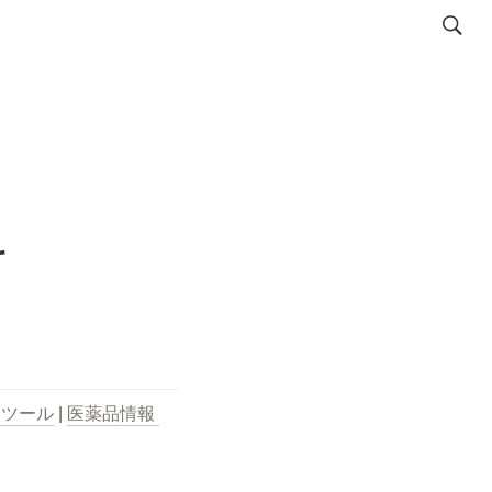
料
用ツール
 | 
医薬品情報 