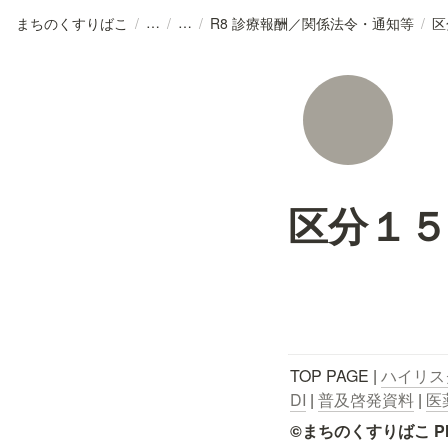
まちのくすりばこ
/
/
/
R8 診療報酬／関係法令・通知等
/
区
区分１５
TOP PAGE | 
ハイリス
DI
 | 
普及啓発資料
 | 
医
©まちのくすりばこ Pharmace