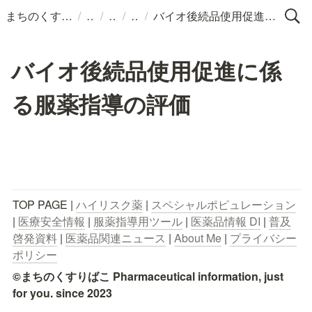
/
/
/
/
まちのくすりばこ
バイオ後続品使用促進に係る服薬指導の評価
バイオ後続品使用促進に係
る服薬指導の評価
TOP PAGE | 
ハイリスク薬
 | 
スペシャルポピュレーション
| 
医療安全情報
 | 
服薬指導用ツール
 | 
医薬品情報 DI
 | 
普及
啓発資料
 | 
医薬品関連ニュース
 | 
About Me
 | 
プライバシー
ポリシー
©まちのくすりばこ Pharmaceutical information, just 
for you. since 2023