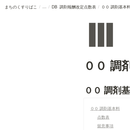
まちのくすりばこ
/
/
DB_調剤報酬改定点数表
/
００ 調剤基本
００ 調
００ 調剤
００ 調剤基本料
点数表
留意事項