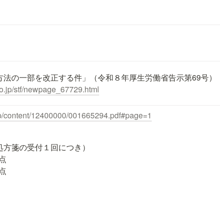
方法の一部を改正する件」（令和８年厚生労働省告示第69号）
o.jp/stf/newpage_67729.html
jp/content/12400000/001665294.pdf#page=1
処方箋の受付１回につき）

点

点
