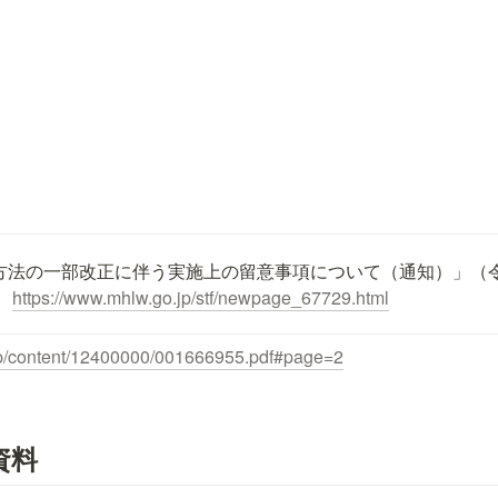
方法の一部改正に伴う実施上の留意事項について（通知）」（
　
https://www.mhlw.go.jp/stf/newpage_67729.html
jp/content/12400000/001666955.pdf#page=2
資料