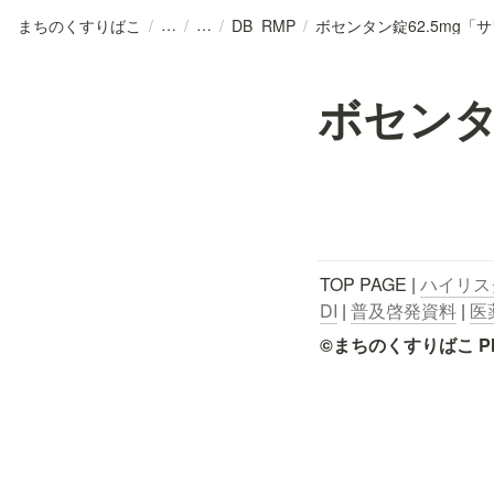
まちのくすりばこ
/
/
/
DB_RMP
/
ボセンタン錠62.5mg「
ボセンタ
TOP PAGE | 
ハイリス
DI
 | 
普及啓発資料
 | 
医
©まちのくすりばこ Pharmace