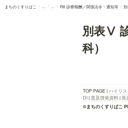
まちのくすりばこ
/
/
/
R8 診療報酬／関係法令・通知等
/
別表Ⅴ 
科）
TOP PAGE | 
ハイリス
DI
 | 
普及啓発資料
 | 
医
©まちのくすりばこ Pharmace