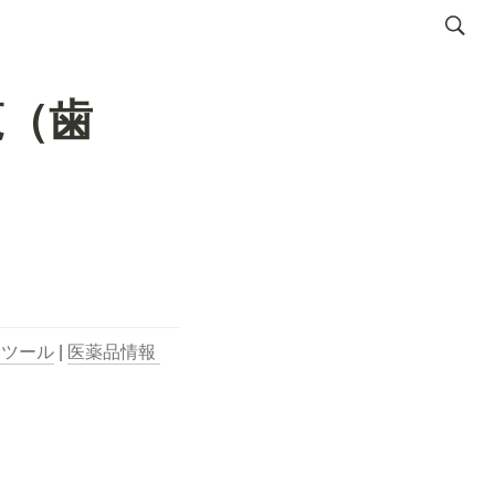
覧（歯
用ツール
 | 
医薬品情報 