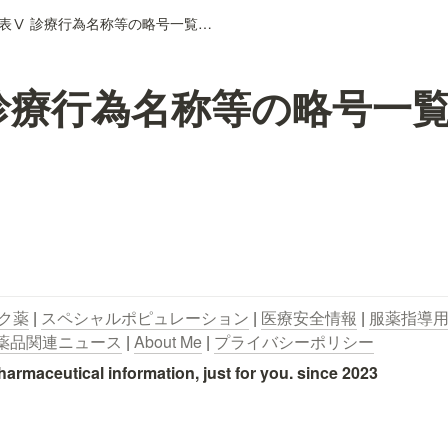
別表Ⅴ 診療行為名称等の略号一覧（歯科）
診療行為名称等の略号一
ク薬
 | 
スペシャルポピュレーション
 | 
医療安全情報
 | 
服薬指導
薬品関連ニュース
 | 
About Me
 | 
プライバシーポリシー
utical information, just for you. since 2023