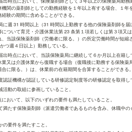
の届出時点において、保険薬剤師として３年以上の保険薬局勤務経
療機関の薬剤師としての勤務経験を１年以上有する場合、１年
務経験の期間に含めることができる。
局に週 31 時間以上（31 時間以上勤務する他の保険薬剤師を
について育児・介護休業法第 23 条第１項若しくは第３項又は
れ、当該保険薬剤師（労働者に限る。）の所定労働時間が短縮
以上かつ週４日以上）勤務している。
の届出時点において、当該保険薬局に継続して６か月以上在籍し
休業又は介護休業から復職する場合（復職後に勤務する保険薬
場合に限る。）は、休業前の在籍期間を合算することができる
定制度認証機構が認証している研修認定制度等の研修認定を取得し
る地域活動の取組に参画していること。
点において、以下のいずれの要件も満たしていること。
を全て満たす保険薬剤師（派遣労働者であるものを含み、休職中
れかの要件を満たすこと。