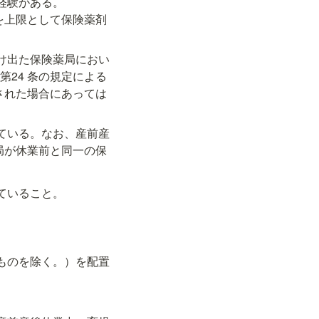
験がある。

を上限として保険薬剤
届け出た保険薬局におい
第24 条の規定による
された場合にあっては
ている。なお、産前産
局が休業前と同一の保
。
ていること。
のものを除く。）を配置