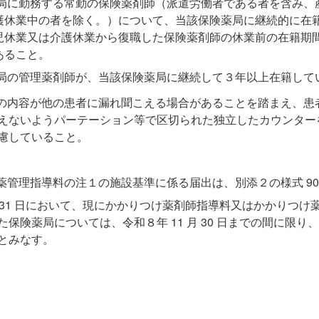
薬局に勤務する常勤の保険薬剤師（派遣労働者である者を含み、
護休業中の者を除く。）について、当該保険薬局に継続的に在
児休業又は介護休業から復職した保険薬剤師の休業前の在籍期
あること。
薬局の管理薬剤師が、当該保険薬局に継続して３年以上在籍して
理等の内容が他の患者に漏れ聞こえる場合があることを踏まえ、
えないようパーテーション等で区切られた独立したカウンター
慮していること。
服薬管理指導料の注１の施設基準に係る届出は、別添２の様式 90
月 31 日において、現にかかりつけ薬剤師指導料又はかかりつ
保険薬局については、令和８年 11 月 30 日までの間に限り
とみなす。