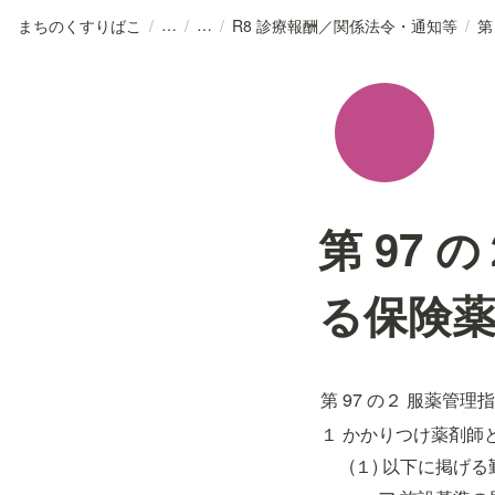
まちのくすりばこ
/
/
/
R8 診療報酬／関係法令・通知等
/
第 97
る保険
第 97 の２ 服薬管
１ かかりつけ薬剤師
(１) 以下に掲げ