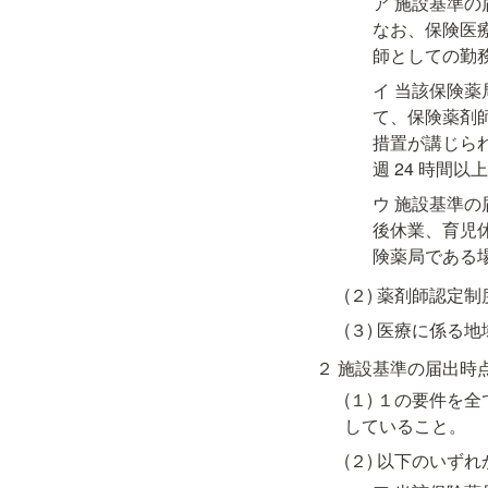
ア 施設基準
なお、保険医
師としての勤
イ 当該保険薬
て、保険薬剤師
措置が講じら
週 24 時間
ウ 施設基準
後休業、育児
険薬局である
(２) 薬剤師認
(３) 医療に係
２ 施設基準の届出時
(１) １の要件
していること。
(２) 以下のいず