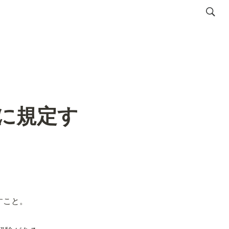
１に規定す
すこと。