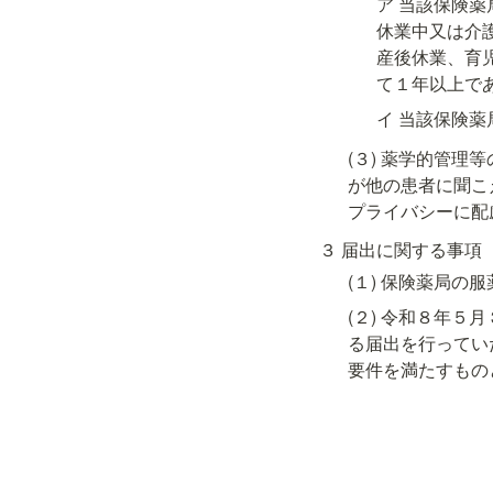
ア 当該保険
休業中又は介
産後休業、育
て１年以上で
イ 当該保険
(３) 薬学的管
が他の患者に聞こ
プライバシーに配
３ 届出に関する事項
(１) 保険薬局の
(２) 令和８年５
る届出を行っていた
要件を満たすもの