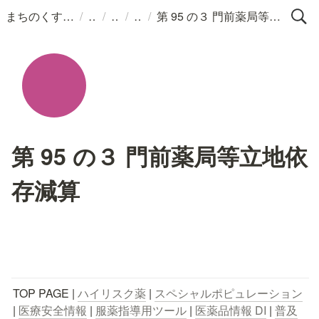
/
/
/
/
まちのくすりばこ
第 95 の３ 門前薬局等立地依存減算
第 95 の３ 門前薬局等立地依
存減算
TOP PAGE | 
ハイリスク薬
 | 
スペシャルポピュレーション
| 
医療安全情報
 | 
服薬指導用ツール
 | 
医薬品情報 DI
 | 
普及