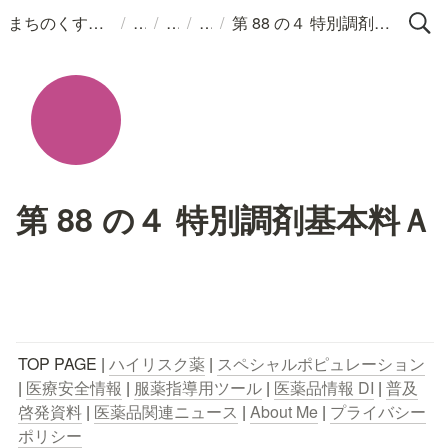
/
/
/
/
まちのくすりばこ
第 88 の４ 特別調剤基本料Ａ
第 88 の４ 特別調剤基本料Ａ
TOP PAGE | 
ハイリスク薬
 | 
スペシャルポピュレーション
| 
医療安全情報
 | 
服薬指導用ツール
 | 
医薬品情報 DI
 | 
普及
啓発資料
 | 
医薬品関連ニュース
 | 
About Me
 | 
プライバシー
ポリシー