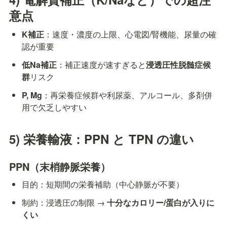
意点
K補正
：速度・濃度の上限、心電図/腎機能、尿量の確
認が重要
低Na補正
：補正速度が速すぎると
浸透圧性脱髄症候
群
リスク
P, Mg
：再栄養症候群や利尿薬、アルコール、多剤併
用で欠乏しやすい
5) 栄養輸液：PPN と TPN の違い
PPN（末梢静脈栄養）
目的：短期間の栄養補助（中心静脈が不要）
制約：浸透圧の制限 → 
十分なカロリー/蛋白が入りに
くい