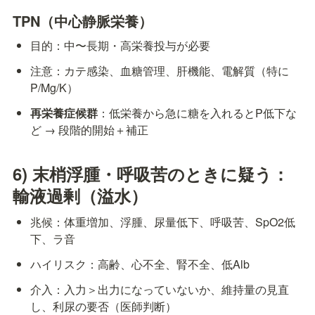
TPN（中心静脈栄養）
目的：中〜長期・高栄養投与が必要
注意：カテ感染、血糖管理、肝機能、電解質（特に
P/Mg/K）  
再栄養症候群
：低栄養から急に糖を入れるとP低下な
ど → 段階的開始＋補正
6) 末梢浮腫・呼吸苦のときに疑う：
輸液過剰（溢水）
兆候：体重増加、浮腫、尿量低下、呼吸苦、SpO2低
下、ラ音
ハイリスク：高齢、心不全、腎不全、低Alb
介入：入力＞出力になっていないか、維持量の見直
し、利尿の要否（医師判断）