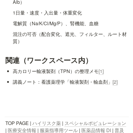
Alb）
1日量・速度・入出量・体重変化
電解質（Na/K/Cl/Mg/P）、腎機能、血糖
混注の可否（配合変化、遮光、フィルター、ルート材
質）
関連（ワークスペース内）
高カロリー輸液製剤（TPN）の整理メモ
[1]
講義ノート：看護薬理学「輸液製剤・輸血剤」
[2]
TOP PAGE | 
ハイリスク薬
 | 
スペシャルポピュレーション
| 
医療安全情報
 | 
服薬指導用ツール
 | 
医薬品情報 DI
 | 
普及