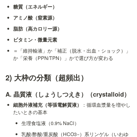
糖質（エネルギー）
アミノ酸（窒素源）
脂肪（高カロリー源）
ビタミン・微量元素
＝「維持輸液」か「補正（脱水・出血・ショック）」
か「栄養（PPN/TPN）」かで選び方が変わる
2) 大枠の分類（超頻出）
A. 晶質液（しょうしつえき）（crystalloid）
細胞外液補充（等張電解質液）
：循環血漿量を増やし
たいときの基本
生理食塩液（0.9% NaCl）
乳酸/酢酸/重炭酸（HCO3−）系リンゲル（いわゆ