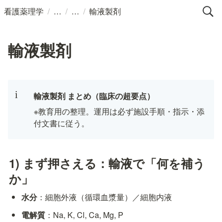
/
/
/
看護薬理学
輸液製剤
輸液製剤
i
輸液製剤 まとめ（臨床の超要点）
※教育用の整理。運用は必ず施設手順・指示・添
付文書に従う。
1) まず押さえる：輸液で「何を補う
か」
水分
：細胞外液（循環血漿量）／細胞内液
電解質
：Na, K, Cl, Ca, Mg, P