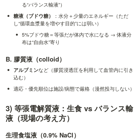
る“バランス輸液”）
糖液（ブドウ糖）
：水分＋少量のエネルギー（ただ
し“循環血漿量を増やす目的”には弱い）
5%ブドウ糖＝等張だが体内で水になる → 体液分
布は“自由水”寄り
B. 膠質液（colloid）
アルブミン
など（膠質浸透圧を利用して血管内に引き
込む）
適応・優先順位は施設/病態で厳格（漫然投与しない）
3) 等張電解質液：生食 vs バランス輸
液（現場の考え方）
生理食塩液（0.9% NaCl）