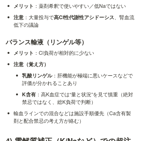
メリット
：薬剤希釈で使いやすい／低Naではない
注意
：大量投与で
高Cl性代謝性アシドーシス
、腎血流
低下の議論
バランス輸液（リンゲル等）
メリット
：Cl負荷が相対的に少ない
注意（覚え方）
乳酸リンゲル
：肝機能が極端に悪いケースなどで
評価が分かれることあり
K含有
：高K血症では“量と状況”を見て慎重（絶対
禁忌ではなく、総K負荷で判断）
輸血ラインでの混合などは施設手順優先（Ca含有製
剤と配合禁忌の考え方が絡む）
4) 電解質補正（K/Naなど）での超注