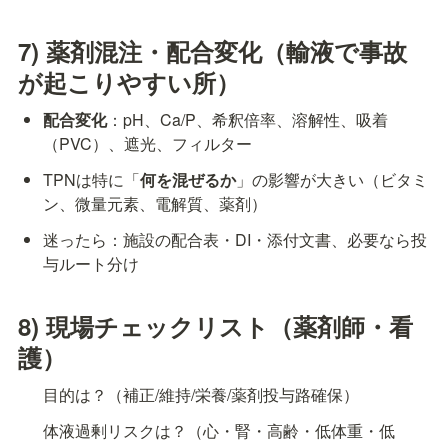
7) 薬剤混注・配合変化（輸液で事故
が起こりやすい所）
配合変化
：pH、Ca/P、希釈倍率、溶解性、吸着
（PVC）、遮光、フィルター
TPNは特に「
何を混ぜるか
」の影響が大きい（ビタミ
ン、微量元素、電解質、薬剤）
迷ったら：施設の配合表・DI・添付文書、必要なら投
与ルート分け
8) 現場チェックリスト（薬剤師・看
護）
目的は？（補正/維持/栄養/薬剤投与路確保）
体液過剰リスクは？（心・腎・高齢・低体重・低