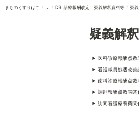
まちのくすりばこ
/
/
DB_診療報酬改定 疑義解釈資料等
/
疑義解
医科診療報酬点数
看護職員処遇改善
歯科診療報酬点数
調剤報酬点数表関
訪問看護療養費関