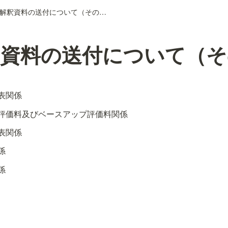
疑義解釈資料の送付について（その３）
釈資料の送付について（そ
表関係
評価料及びベースアップ評価料関係
表関係
係
係