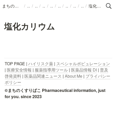
/
/
/
/
/
/
/
/
/
まちのくすりばこ
塩化カリウム
塩化カリウム
TOP PAGE | 
ハイリスク薬
 | 
スペシャルポピュレーション
| 
医療安全情報
 | 
服薬指導用ツール
 | 
医薬品情報 DI
 | 
普及
啓発資料
 | 
医薬品関連ニュース
 | 
About Me
 | 
プライバシー
ポリシー
©まちのくすりばこ Pharmaceutical information, just 
for you. since 2023