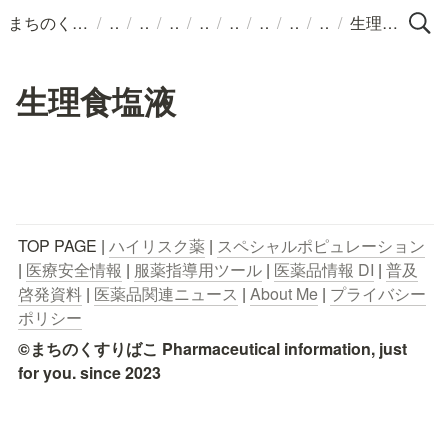
/
/
/
/
/
/
/
/
/
まちのくすりばこ
生理食塩液
生理食塩液
TOP PAGE | 
ハイリスク薬
 | 
スペシャルポピュレーション
| 
医療安全情報
 | 
服薬指導用ツール
 | 
医薬品情報 DI
 | 
普及
啓発資料
 | 
医薬品関連ニュース
 | 
About Me
 | 
プライバシー
ポリシー
©まちのくすりばこ Pharmaceutical information, just 
for you. since 2023