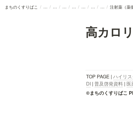
まちのくすりばこ
/
/
/
/
/
/
/
/
注射薬（薬
高カロ
TOP PAGE | 
ハイリス
DI
 | 
普及啓発資料
 | 
医
©まちのくすりばこ Pharmace