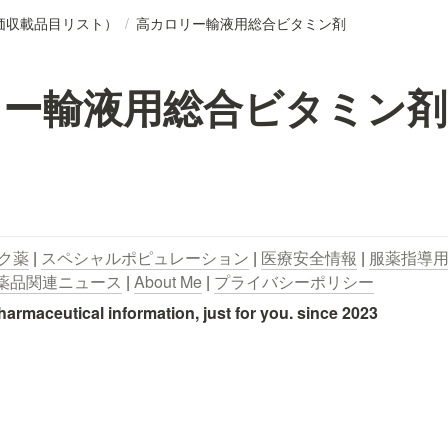
価収載品目リスト）
/
高カロリー輸液用総合ビタミン剤
リー輸液用総合ビタミン剤
ク薬
 | 
スペシャルポピュレーション
 | 
医療安全情報
 | 
服薬指導
薬品関連ニュース
 | 
About Me
 | 
プライバシーポリシー
utical information, just for you. since 2023