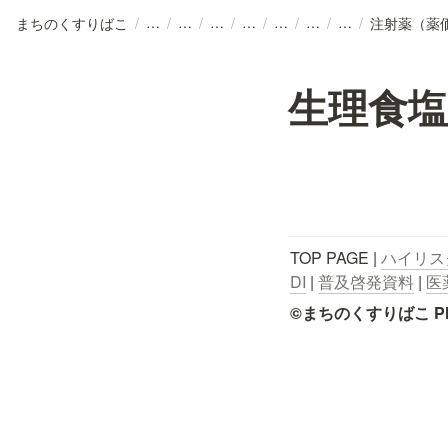
まちのくすりばこ
/
/
/
/
/
/
/
/
注射薬（薬
生理食塩
TOP PAGE | 
ハイリス
DI
 | 
普及啓発資料
 | 
医
©まちのくすりばこ Pharmace