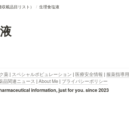
価収載品目リスト）
/
生理食塩液
液
ク薬
 | 
スペシャルポピュレーション
 | 
医療安全情報
 | 
服薬指導
薬品関連ニュース
 | 
About Me
 | 
プライバシーポリシー
utical information, just for you. since 2023