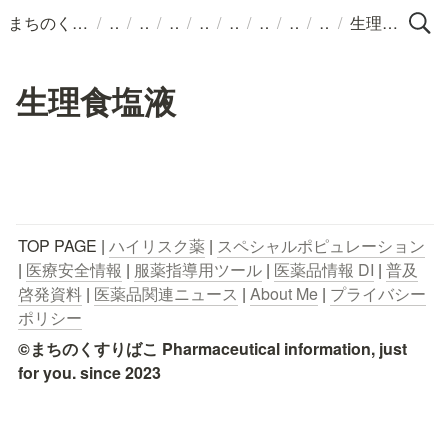
/
/
/
/
/
/
/
/
/
まちのくすりばこ
生理食塩液
生理食塩液
TOP PAGE | 
ハイリスク薬
 | 
スペシャルポピュレーション
| 
医療安全情報
 | 
服薬指導用ツール
 | 
医薬品情報 DI
 | 
普及
啓発資料
 | 
医薬品関連ニュース
 | 
About Me
 | 
プライバシー
ポリシー
©まちのくすりばこ Pharmaceutical information, just 
for you. since 2023