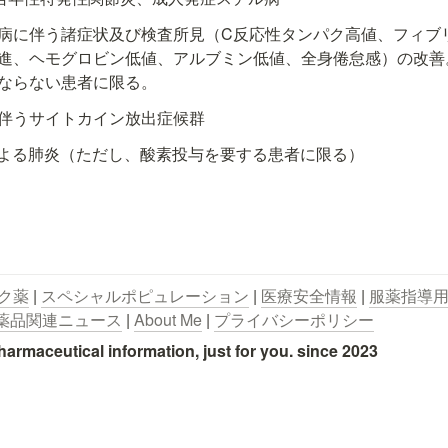
病に伴う諸症状及び検査所見（C反応性タンパク高値、フィブ
進、ヘモグロビン低値、アルブミン低値、全身倦怠感）の改善
ならない患者に限る。
伴うサイトカイン放出症候群
-2による肺炎（ただし、酸素投与を要する患者に限る）
ク薬
 | 
スペシャルポピュレーション
 | 
医療安全情報
 | 
服薬指導
薬品関連ニュース
 | 
About Me
 | 
プライバシーポリシー
utical information, just for you. since 2023