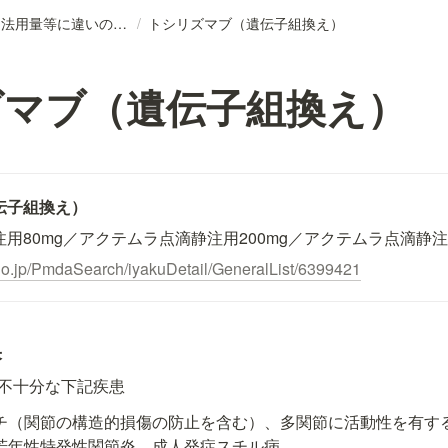
DB_効能効果、用法用量等に違いのある後発医薬品リスト
/
トシリズマブ（遺伝子組換え）
ズマブ（遺伝子組換え）
伝子組換え）
用80mg／アクテムラ点滴静注用200mg／アクテムラ点滴静注用
go.jp/PmdaSearch/iyakuDetail/GeneralList/6399421
果
不十分な下記疾患
チ（関節の構造的損傷の防止を含む）、多関節に活動性を有す
若年性特発性関節炎、成人発症スチル病