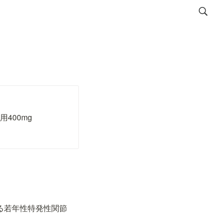
400mg
る若年性特発性関節