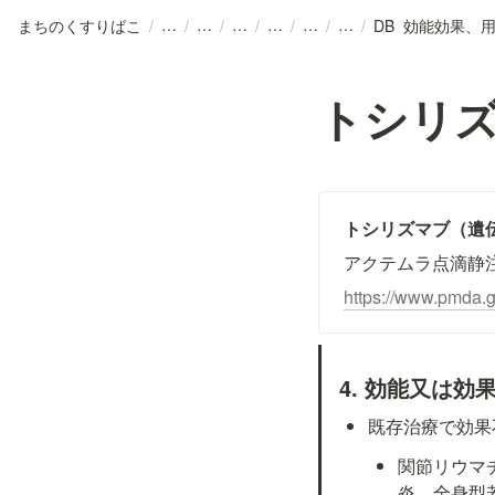
まちのくすりばこ
/
/
/
/
/
/
/
トシリ
トシリズマブ（遺
アクテムラ点滴静注
https://www.pmda.
4. 効能又は効
既存治療で効果
関節リウマ
炎、全身型