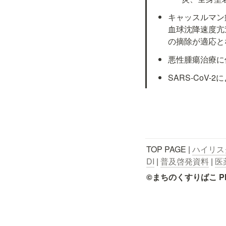
キャッスルマン
血球沈降速度亢
の摘除が適応と
悪性腫瘍治療に
SARS-CoV
TOP PAGE | 
ハイリス
DI
 | 
普及啓発資料
 | 
医
©まちのくすりばこ Pharmace