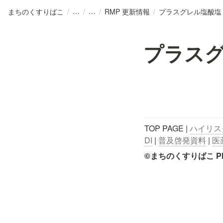
まちのくすりばこ
/
/
/
RMP 更新情報
/
プラスグレル塩酸塩
プラス
TOP PAGE | 
ハイリス
DI
 | 
普及啓発資料
 | 
医
©まちのくすりばこ Pharmace