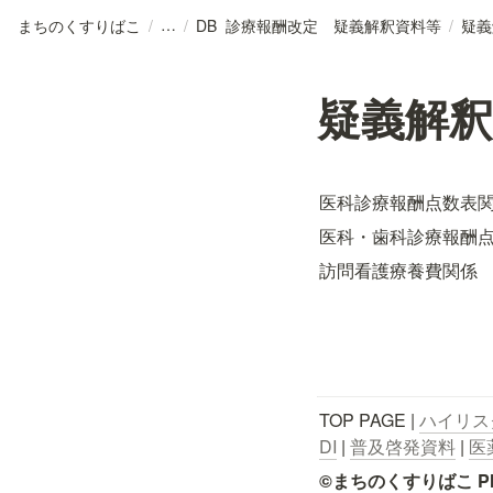
まちのくすりばこ
/
/
DB_診療報酬改定 疑義解釈資料等
/
疑義解
医科診療報酬点数表
医科・歯科診療報酬
訪問看護療養費関係
TOP PAGE | 
ハイリス
DI
 | 
普及啓発資料
 | 
医
©まちのくすりばこ Pharmace