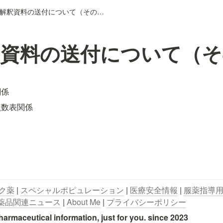
疑義解釈資料の送付について（その８）
釈資料の送付について（そ
関係
点数表関係
ク薬
 | 
スペシャルポピュレーション
 | 
医療安全情報
 | 
服薬指導
薬品関連ニュース
 | 
About Me
 | 
プライバシーポリシー
utical information, just for you. since 2023